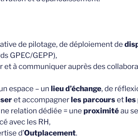
icative de pilotage, de déploiement de
disp
ords GPEC/GEPP),
er et à communiquer auprès des collabora
 un espace – un
lieu d’échange
, de réflex
iser
et accompagner
les parcours
et
les
une relation dédiée = une
proximité
au se
rcé avec les RH,
rtise d’
Outplacement
.