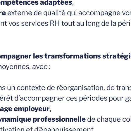
ompétences adaptées
,
re
externe de qualité qui accompagne vos
nt vos services RH tout au long de la pér
mpagner les transformations stratég
moyennes, avec :
s un contexte de réorganisation, de tran
ntérêt d’accompagner ces périodes pour ga
mage employeur
,
ynamique professionnelle
de chaque coll
otivation et d’épanouissement.